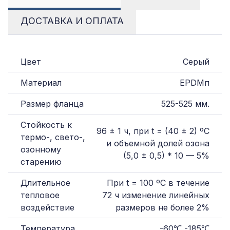
ДОСТАВКА И ОПЛАТА
Цвет
Серый
Материал
EPDMп
Размер фланца
525-525 мм.
Стойкость к
96 ± 1 ч, при t = (40 ± 2) ºС
термо-, свето-,
и объемной долей озона
озонному
(5,0 ± 0,5) * 10 — 5%
старению
Длительное
При t = 100 ºС в течение
тепловое
72 ч изменение линейных
воздействие
размеров не более 2%
Температура
-60℃
-
185℃