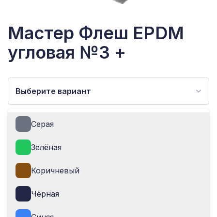
Мастер Флеш EPDM
угловая №3 +
Выберите вариант
Серая
9 870.00 ₽
Зелёная
Коричневый
Чёрная
ДОБАВИТЬ В КОРЗИНУ